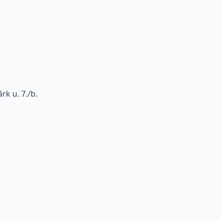
k u. 7./b.