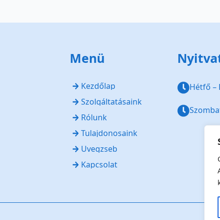
Menü
Nyitva
Kezdőlap
Hétfő – 
Szolgáltatásaink
Szombat
Rólunk
Tulajdonosaink
Üvegzseb
Kapcsolat