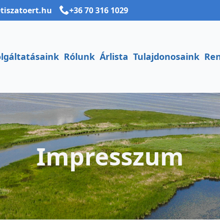
tiszatoert.hu
+36 70 316 1029
lgáltatásaink
Rólunk
Árlista
Tulajdonosaink
Re
Impresszum