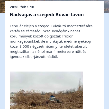
2026. febr. 10.
Nádvágás a szegedi Búvár-tavon
Február elején a szegedi Búvár-tó megtisztítására
kérték fel társaságunkat. Kollégáink nehéz
körülmények között dolgoztak Truxor
munkagépünkkel, de munkájuk eredményeképp
közel 8.000 négyzetméternyi területet sikerült
megtisztítani a néhol már 4 méteresre nőtt és
igencsak elburjánzott nádtól.