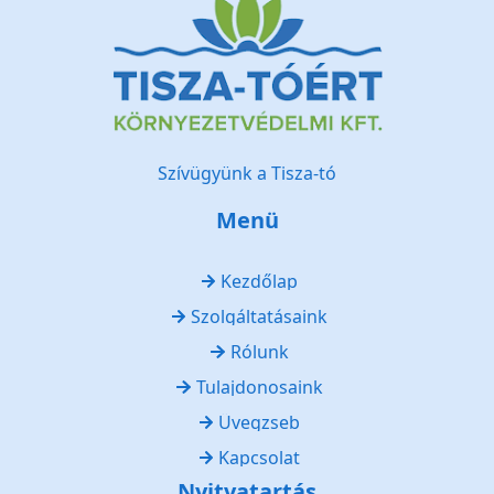
Szívügyünk a Tisza-tó
Menü
Kezdőlap
Szolgáltatásaink
Rólunk
Tulajdonosaink
Üvegzseb
Kapcsolat
Nyitvatartás