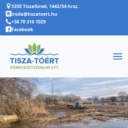
5350 Tiszafüred, 1442/54 hrsz.
iroda@tiszatoert.hu
+36 70 316 1029
Facebook